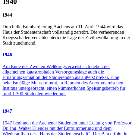
1940
1944
Durch die Bombardierung Aachens am 11. April 1944 wird das
Haus der Studentenschaft vollständig zerstört. Die verheerenden
Kriegsschäden verschlechtern die Lage der Zivilbevölkerung in der
Stadt zunehmend.
1946
Am Ende des Zweiten Weltkriegs erweist sich neben der
allgemeinen katastrophalen Versorgungslage auch die
Ernährungssituation der Studierenden als äußerst prekär. Eine
behelfsmäßige Mensa nimmt, in Räumen des Aerodynamischen
Instituts untergebracht, einen kümmerlichen Speisungsbetrieb für
rund 1.300 Studenten wieder auf.
1947
1947 beginnen die Aachener Studenten unter Leitung von Professor
Dr.-Ing. Walter Eilender mit der Enttrümmerung und dem
Wiederaufbau des „Haus der Studentenschaft“. Der Bau erfolgt in