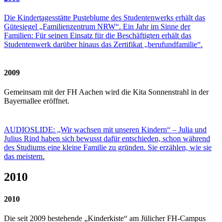
Die Kindertagesstätte Pusteblume des Studentenwerks erhält das
Gütesiegel „Familienzentrum NRW“. Ein Jahr im Sinne der
Familien: Für seinen Einsatz für die Beschäftigten erhält das
Studentenwerk darüber hinaus das Zertifikat „berufundfamilie“.
2009
Gemeinsam mit der FH Aachen wird die Kita Sonnenstrahl in der
Bayernallee eröffnet.
AUDIOSLIDE: „Wir wachsen mit unseren Kindern“ – Julia und
Julius Rind haben sich bewusst dafür entschieden, schon während
des Studiums eine kleine Familie zu gründen. Sie erzählen, wie sie
das meistern.
2010
2010
Die seit 2009 bestehende „Kinderkiste“ am Jülicher FH-Campus