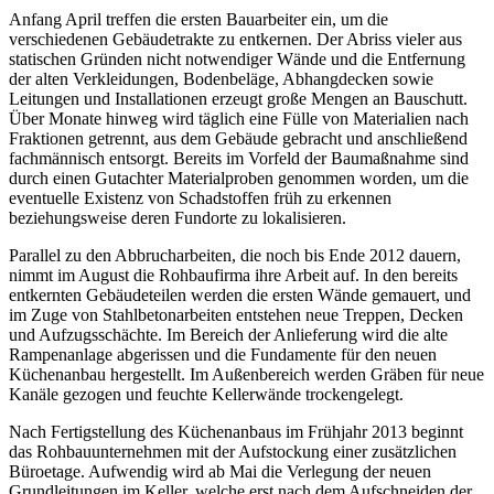
Anfang April treffen die ersten Bauarbeiter ein, um die
verschiedenen Gebäudetrakte zu entkernen. Der Abriss vieler aus
statischen Gründen nicht notwendiger Wände und die Entfernung
der alten Verkleidungen, Bodenbeläge, Abhangdecken sowie
Leitungen und Installationen erzeugt große Mengen an Bauschutt.
Über Monate hinweg wird täglich eine Fülle von Materialien nach
Fraktionen getrennt, aus dem Gebäude gebracht und anschließend
fachmännisch entsorgt. Bereits im Vorfeld der Baumaßnahme sind
durch einen Gutachter Materialproben genommen worden, um die
eventuelle Existenz von Schadstoffen früh zu erkennen
beziehungsweise deren Fundorte zu lokalisieren.
Parallel zu den Abbrucharbeiten, die noch bis Ende 2012 dauern,
nimmt im August die Rohbaufirma ihre Arbeit auf. In den bereits
entkernten Gebäudeteilen werden die ersten Wände gemauert, und
im Zuge von Stahlbetonarbeiten entstehen neue Treppen, Decken
und Aufzugsschächte. Im Bereich der Anlieferung wird die alte
Rampenanlage abgerissen und die Fundamente für den neuen
Küchenanbau hergestellt. Im Außenbereich werden Gräben für neue
Kanäle gezogen und feuchte Kellerwände trockengelegt.
Nach Fertigstellung des Küchenanbaus im Frühjahr 2013 beginnt
das Rohbauunternehmen mit der Aufstockung einer zusätzlichen
Büroetage. Aufwendig wird ab Mai die Verlegung der neuen
Grundleitungen im Keller, welche erst nach dem Aufschneiden der