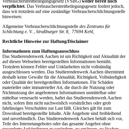
Verbraucherstreitbeilegungsgesetz (VSBG)
weder bereit noch
verpflichtet
. Das Verbraucherstreitbeilegungsgesetz fordert jedoch,
dass wir trotzdem auf eine zuständige Verbraucherschlichtungsstelle
hinweisen:
Allgemeine Verbraucherschlichtungsstelle
des Zentrums für
Schlichtung e. V.
,
Straßburger Str. 8,
77694 Kehl,
Rechtliche Hinweise zur Haftung/Disclaimer
Informationen zum Haftungsausschluss
Das Studierendenwerk Aachen ist um Richtigkeit und Aktualität der
auf diesen Webseiten bereitgestellten Informationen bemüht.
Trotzdem können Fehler und Unklarheiten nicht vollständig
ausgeschlossen werden. Das Studierendenwerk Aachen übernimmt
deshalb keine Gewähr für die Aktualität, Richtigkeit, Vollständigkeit
oder Qualität der bereitgestellten Informationen. Für Schäden
materieller oder immaterieller Art, die durch die Nutzung oder
Nichtnutzung der angebotenen Informationen unmittelbar oder
mittelbar verursacht werden, haftet das Studierendenwerk Aachen
nicht, sofern ihm nicht nachweislich vorsätzliches oder grob
fahrlässiges Verschulden zur Last fällt. Gleiches gilt für zum
Download bereitgestellte Inhalte. Alle Angebote sind freibleibend
und unverbindlich. Das Studierendenwerk Aachen behält sich vor,
Teile des Internetangebotes oder das gesamte Angebot ohne
gesonderte Ankündigung zu verändern, zu ergänzen, zu löschen