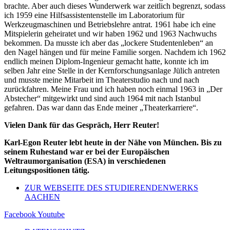
brachte. Aber auch dieses Wunderwerk war zeitlich begrenzt, sodass
ich 1959 eine Hilfsassistentenstelle im Laboratorium für
Werkzeugmaschinen und Betriebslehre antrat. 1961 habe ich eine
Mitspielerin geheiratet und wir haben 1962 und 1963 Nachwuchs
bekommen. Da musste ich aber das „lockere Studentenleben“ an
den Nagel hängen und für meine Familie sorgen. Nachdem ich 1962
endlich meinen Diplom-Ingenieur gemacht hatte, konnte ich im
selben Jahr eine Stelle in der Kernforschungsanlage Jülich antreten
und musste meine Mitarbeit im Theaterstudio nach und nach
zurückfahren. Meine Frau und ich haben noch einmal 1963 in „Der
Abstecher“ mitgewirkt und sind auch 1964 mit nach Istanbul
gefahren. Das war dann das Ende meiner „Theaterkarriere“.
Vielen Dank für das Gespräch, Herr Reuter!
Karl-Egon Reuter lebt heute in der Nähe von München. Bis zu
seinem Ruhestand war er bei der Europäischen
Weltraumorganisation (ESA) in verschiedenen
Leitungspositionen tätig.
ZUR WEBSEITE DES STUDIERENDENWERKS
AACHEN
Facebook
Youtube