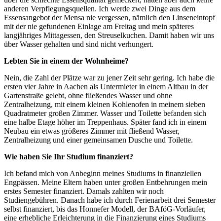
anderen Verpflegungsquellen. Ich werde zwei Dinge aus dem
Essensangebot der Mensa nie vergessen, nämlich den Linseneintopf
mit der nie gefundenen Einlage am Freitag und mein späteres
langjähriges Mittagessen, den Streuselkuchen. Damit haben wir uns
über Wasser gehalten und sind nicht verhungert.
Lebten Sie in einem der Wohnheime?
Nein, die Zahl der Plätze war zu jener Zeit sehr gering. Ich habe die
ersten vier Jahre in Aachen als Untermieter in einem Altbau in der
Gartenstraße gelebt, ohne fließendes Wasser und ohne
Zentralheizung, mit einem kleinen Kohlenofen in meinem sieben
Quadratmeter großen Zimmer. Wasser und Toilette befanden sich
eine halbe Etage höher im Treppenhaus. Später fand ich in einem
Neubau ein etwas größeres Zimmer mit fließend Wasser,
Zentralheizung und einer gemeinsamen Dusche und Toilette.
Wie haben Sie Ihr Studium finanziert?
Ich befand mich von Anbeginn meines Studiums in finanziellen
Engpässen. Meine Eltern haben unter großen Entbehrungen mein
erstes Semester finanziert. Damals zahlten wir noch
Studiengebühren. Danach habe ich durch Ferienarbeit drei Semester
selbst finanziert, bis das Honnefer Modell, der BAföG-Vorläufer,
eine erhebliche Erleichterung in die Finanzierung eines Studiums