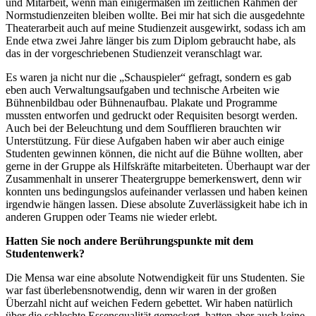
und Mitarbeit, wenn man einigermaßen im zeitlichen Rahmen der
Normstudienzeiten bleiben wollte. Bei mir hat sich die ausgedehnte
Theaterarbeit auch auf meine Studienzeit ausgewirkt, sodass ich am
Ende etwa zwei Jahre länger bis zum Diplom gebraucht habe, als
das in der vorgeschriebenen Studienzeit veranschlagt war.
Es waren ja nicht nur die „Schauspieler“ gefragt, sondern es gab
eben auch Verwaltungsaufgaben und technische Arbeiten wie
Bühnenbildbau oder Bühnenaufbau. Plakate und Programme
mussten entworfen und gedruckt oder Requisiten besorgt werden.
Auch bei der Beleuchtung und dem Soufflieren brauchten wir
Unterstützung. Für diese Aufgaben haben wir aber auch einige
Studenten gewinnen können, die nicht auf die Bühne wollten, aber
gerne in der Gruppe als Hilfskräfte mitarbeiteten. Überhaupt war der
Zusammenhalt in unserer Theatergruppe bemerkenswert, denn wir
konnten uns bedingungslos aufeinander verlassen und haben keinen
irgendwie hängen lassen. Diese absolute Zuverlässigkeit habe ich in
anderen Gruppen oder Teams nie wieder erlebt.
Hatten Sie noch andere Berührungspunkte mit dem
Studentenwerk?
Die Mensa war eine absolute Notwendigkeit für uns Studenten. Sie
war fast überlebensnotwendig, denn wir waren in der großen
Überzahl nicht auf weichen Federn gebettet. Wir haben natürlich
über die schlechte Essensqualität gemeckert, hatten aber auch keine