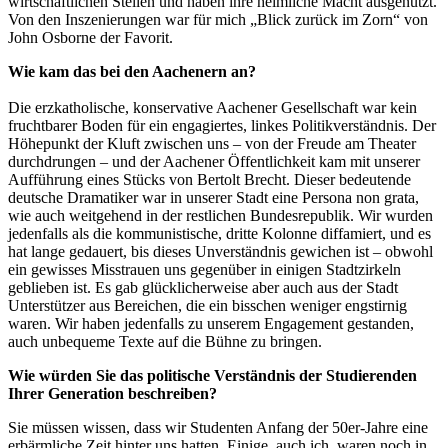
wirtschaftlichen Stellen und haben ihre heimliche Macht ausgenutzt.
Von den Inszenierungen war für mich „Blick zurück im Zorn“ von
John Osborne der Favorit.
Wie kam das bei den Aachenern an?
Die erzkatholische, konservative Aachener Gesellschaft war kein
fruchtbarer Boden für ein engagiertes, linkes Politikverständnis. Der
Höhepunkt der Kluft zwischen uns – von der Freude am Theater
durchdrungen – und der Aachener Öffentlichkeit kam mit unserer
Aufführung eines Stücks von Bertolt Brecht. Dieser bedeutende
deutsche Dramatiker war in unserer Stadt eine Persona non grata,
wie auch weitgehend in der restlichen Bundesrepublik. Wir wurden
jedenfalls als die kommunistische, dritte Kolonne diffamiert, und es
hat lange gedauert, bis dieses Unverständnis gewichen ist – obwohl
ein gewisses Misstrauen uns gegenüber in einigen Stadtzirkeln
geblieben ist. Es gab glücklicherweise aber auch aus der Stadt
Unterstützer aus Bereichen, die ein bisschen weniger engstirnig
waren. Wir haben jedenfalls zu unserem Engagement gestanden,
auch unbequeme Texte auf die Bühne zu bringen.
Wie würden Sie das politische Verständnis der Studierenden
Ihrer Generation beschreiben?
Sie müssen wissen, dass wir Studenten Anfang der 50er-Jahre eine
erbärmliche Zeit hinter uns hatten. Einige, auch ich, waren noch in