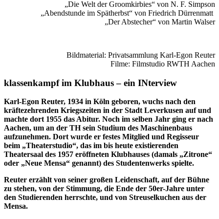
„Die Welt der Groomkirbies“ von N. F. Simpson
„Abendstunde im Spätherbst“ von Friedrich Dürrenmatt
„Der Abstecher“ von Martin Walser
Bildmaterial: Privatsammlung Karl-Egon Reuter
Filme: Filmstudio RWTH Aachen
klassenkampf im Klubhaus – ein INterview
Karl-Egon Reuter, 1934 in Köln geboren, wuchs nach den
kräftezehrenden Kriegszeiten in der Stadt Leverkusen auf und
machte dort 1955 das Abitur. Noch im selben Jahr ging er nach
Aachen, um an der TH sein Studium des Maschinenbaus
aufzunehmen. Dort wurde er festes Mitglied und Regisseur
beim „Theaterstudio“, das im bis heute existierenden
Theatersaal des 1957 eröffneten Klubhauses (damals „Zitrone“
oder „Neue Mensa“ genannt) des Studentenwerks spielte.
Reuter erzählt von seiner großen Leidenschaft, auf der Bühne
zu stehen, von der Stimmung, die Ende der 50er-Jahre unter
den Studierenden herrschte, und von Streuselkuchen aus der
Mensa.