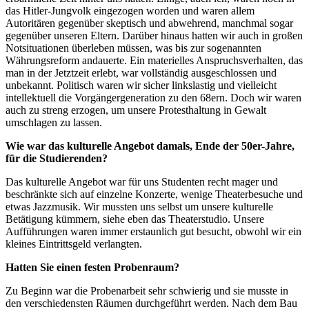
das Hitler-Jungvolk eingezogen worden und waren allem
Autoritären gegenüber skeptisch und abwehrend, manchmal sogar
gegenüber unseren Eltern. Darüber hinaus hatten wir auch in großen
Notsituationen überleben müssen, was bis zur sogenannten
Währungsreform andauerte. Ein materielles Anspruchsverhalten, das
man in der Jetztzeit erlebt, war vollständig ausgeschlossen und
unbekannt. Politisch waren wir sicher linkslastig und vielleicht
intellektuell die Vorgängergeneration zu den 68ern. Doch wir waren
auch zu streng erzogen, um unsere Protesthaltung in Gewalt
umschlagen zu lassen.
Wie war das kulturelle Angebot damals, Ende der 50er-Jahre,
für die Studierenden?
Das kulturelle Angebot war für uns Studenten recht mager und
beschränkte sich auf einzelne Konzerte, wenige Theaterbesuche und
etwas Jazzmusik. Wir mussten uns selbst um unsere kulturelle
Betätigung kümmern, siehe eben das Theaterstudio. Unsere
Aufführungen waren immer erstaunlich gut besucht, obwohl wir ein
kleines Eintrittsgeld verlangten.
Hatten Sie einen festen Probenraum?
Zu Beginn war die Probenarbeit sehr schwierig und sie musste in
den verschiedensten Räumen durchgeführt werden. Nach dem Bau