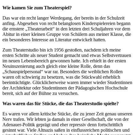
Wie kamen Sie zum Theaterspiel?
Das war ein recht langer Werdegang, der bereits in der Schulzeit
anfing. Abgesehen von recht belanglosen Kinderspielereien begann
die ernstere „Theaterarbeit“ in den letzten drei Schuljahren vor dem
Abitur in einer kleinen Gruppe von Schülern aus meiner Klasse, die
ein besonderes Interesse an Literatur entwickelt hatten.
Zum Theaterstudio bin ich 1956 gestoßen, nachdem ich meine
ersten Schritte als neuer Student gemacht und etwas Selbstvertrauen
im neuen Lebensbereich gewonnen hatte. Ich erhielt in der ersten
Neuinszenierung auch gleich eine kleine Rolle, denn das
„Schauspielpersonal“ war rar. Besonders die weiblichen Rollen
waren oft schwierig zu besetzen, was die Stückwahl erheblich
beeinträchtigte. Glücklicherweise waren immer wieder Studentinnen
der Architektur oder Studentinnen der Pädagogischen Hochschule
bereit, sich auf der Bühne zu versuchen.
Was waren das für Stücke, die das Theaterstudio spielte?
Es waren vor allem kritische Stücke, die zu jener Zeit genau unseren
Nerv trafen. Wir lebten ja damals in einer Gesellschaft, die von der
Adenauer-Politik geprägt und eher repressiv denn fortschrittlich
gesinnt war. Viele Altnazis saßen in einflussreichen politischen und