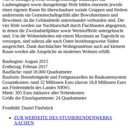
Laubengängen sowie dazugehörige Höfe bilden einerseits jeweils
einen eigenen Raum für überschaubare soziale Gruppen und fördern
andererseits ein Gemeinschaftsgefühl aller Bewohnerinnen und
Bewohner, da die Gebäudeteile untereinander verbunden sind. Die
vier Höfe werden zur Nachbarschaft durch Flachbauten abgegrenzt,
in denen die Zweiradstellplätze sowie Wertstoffhöfe untergebracht
sind. Um die Wohneinheiten mit einem Maximum an Tageslicht zu
versorgen, sind nahezu alle nach Osten beziehungsweise Süden
ausgerichtet. Dank durchdachter Wohngrundrisse auch auf kleinem
Raum werden alle Ansprüche an modernes Wohnen erfüllt.
Baubeginn: August 2015
Erstbezug: Februar 2017
Baufläche: rund 18.000 Quadratmeter
Bauform: Betonfertigteile und Fertignasszellen im Baukastensystem
Gesamtkosten: rund 32 Millionen Euro (davon 18,8 Millionen Euro
aus Fördermitteln des Landes NRW)
Miete: 305 Euro inklusive aller Nebenkosten
Größe der Einzelapartments: 24 Quadratmeter
Frontbild: Daniel Fünfstück
ZUR WEBSEITE DES STUDIERENDENWERKS
AACHEN