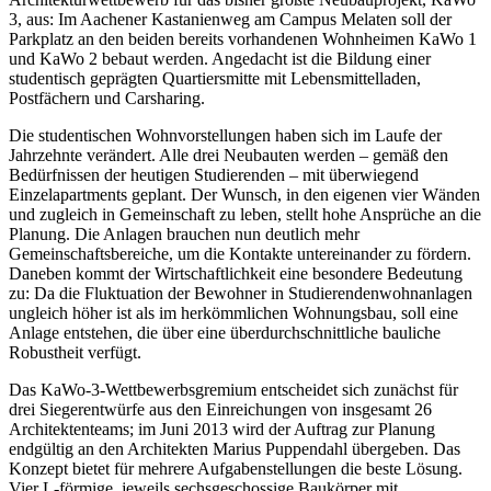
3, aus: Im Aachener Kastanienweg am Campus Melaten soll der
Parkplatz an den beiden bereits vorhandenen Wohnheimen KaWo 1
und KaWo 2 bebaut werden. Angedacht ist die Bildung einer
studentisch geprägten Quartiersmitte mit Lebensmittelladen,
Postfächern und Carsharing.
Die studentischen Wohnvorstellungen haben sich im Laufe der
Jahrzehnte verändert. Alle drei Neubauten werden – gemäß den
Bedürfnissen der heutigen Studierenden – mit überwiegend
Einzelapartments geplant. Der Wunsch, in den eigenen vier Wänden
und zugleich in Gemeinschaft zu leben, stellt hohe Ansprüche an die
Planung. Die Anlagen brauchen nun deutlich mehr
Gemeinschaftsbereiche, um die Kontakte untereinander zu fördern.
Daneben kommt der Wirtschaftlichkeit eine besondere Bedeutung
zu: Da die Fluktuation der Bewohner in Studierendenwohnanlagen
ungleich höher ist als im herkömmlichen Wohnungsbau, soll eine
Anlage entstehen, die über eine überdurchschnittliche bauliche
Robustheit verfügt.
Das KaWo-3-Wettbewerbsgremium entscheidet sich zunächst für
drei Siegerentwürfe aus den Einreichungen von insgesamt 26
Architektenteams; im Juni 2013 wird der Auftrag zur Planung
endgültig an den Architekten Marius Puppendahl übergeben. Das
Konzept bietet für mehrere Aufgabenstellungen die beste Lösung.
Vier L-förmige, jeweils sechsgeschossige Baukörper mit